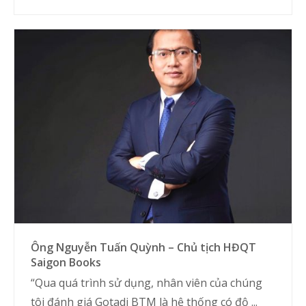
Ông Nguyễn Tuấn Quỳnh – Chủ tịch HĐQT
Saigon Books
“Qua quá trình sử dụng, nhân viên của chúng
tôi đánh giá Gotadi BTM là hệ thống có độ ...